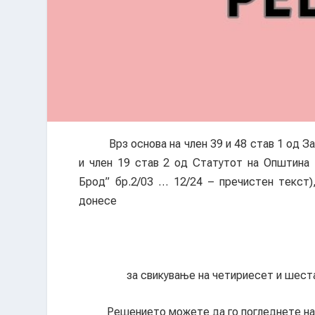
Врз основа на член 39 и 48 став 1 од Зако
и член 19 став 2 од Статутот на Општина
Брод” бр.2/03 … 12/24 – пречистен текст
донесе
за свикување на четириесет и шес
Решението можете да го погледнете на