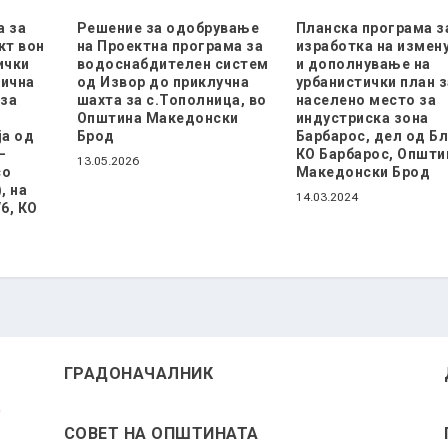
а за
Решение за одобрување
Планска програма з
кт вон
на Проектна програма за
изработка на измен
ички
водоснабдителен систем
и дополнување на
аична
од Извор до приклучна
урбанистички план з
 за
шахта за с.Тополница, во
населено место за
Општина Македонски
индустриска зона
ја од
Брод
Барбарос, дел од Бл
–
КО Барбарос, Општи
13.05.2026
со
Македонски Брод
, на
14.03.2024
6, КО
ГРАДОНАЧАЛНИК
СОВЕТ НА ОПШТИНАТА