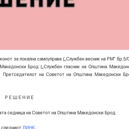
нот за локална самоуправа („Службен весник на РМ” бр.5/0
 Македонски Брод („Службен гласник на Општина Македон
), Претседателот на Советот на Општина Македонски Бр
Р Е Ш Е Н И Е
тата седница на Советот на Општина Македонски Брод
 следниот
ЛИНК
.