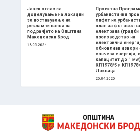
Јавен оглас за
Проектна Програм
доделување на локации
урбанистички прое
за поставување на
опфат на урбанист
рекламни паноа на
план за фотоволт
подрачјето на Општина
електрана (градби
Македонски Брод
производство на
електрична енерги
13.05.2024
обновливи извори 
сончева енергија, 
капацитет до 1 мw)
КП1978/5 и КП1978/
Локвица
25.04.2025