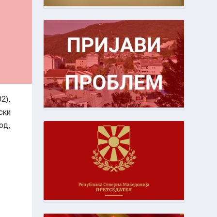
2),
ски
од,