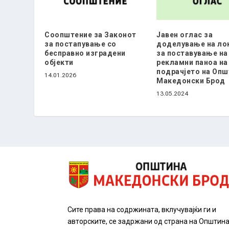
Соопштение за Законот
Јавен оглас за
за постапување со
доделување на ло
бесправно изградени
за поставување на
објекти
рекламни паноа на
подрачјето на Опш
14.01.2026
Македонски Брод
13.05.2024
Сите права на содржината, вклучувајќи ги и
авторските, се задржани од страна на Општин