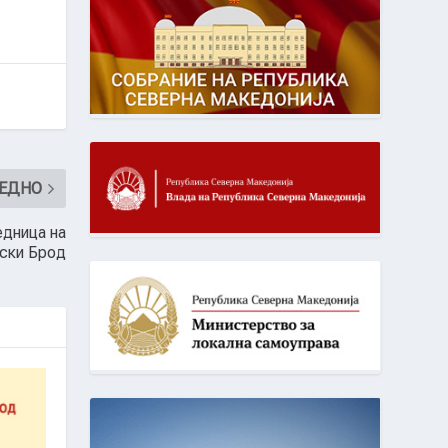
ЕДНО
едница на
ски Брод