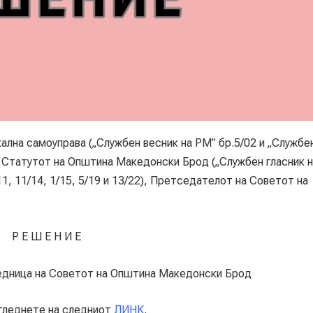
на самоуправа („Службен весник на РМ” бр.5/02 и „Службе
од Статутот на Општина Македонски Брод („Службен гласник 
1, 11/14, 1/15, 5/19 и 13/22), Претседателот на Советот на
Р Е Ш Е Н И Е
седница на Советот на Општина Македонски Брод
еднете на следниот
ЛИНК
.