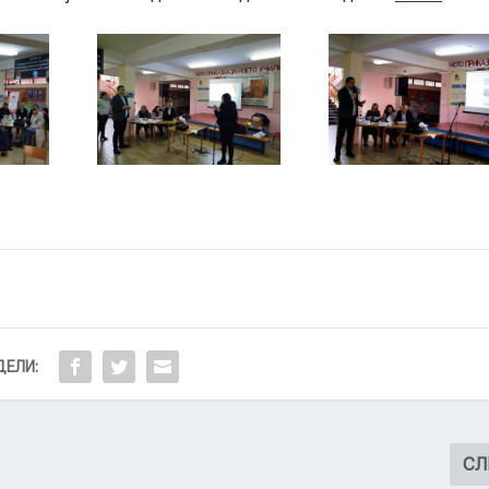
3
4
1
2
Ne
ЕЛИ:
СЛ