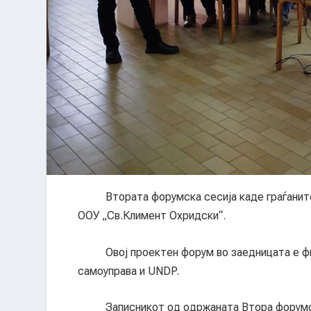
Втората форумска сесија каде граѓаните од
ООУ „Св.Климент Охридски“.
Овој проектен форум во заедницата е фин
самоуправа и UNDP.
Записникот од одржаната Втора форумска