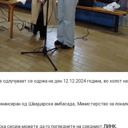
лучуваат се одржа на ден 12.12.2024 година, во холот на
ансиран од Швајцарска амбасада, Министерство за локал
 сесија можете да го погледнете на следниот
ЛИНК
.