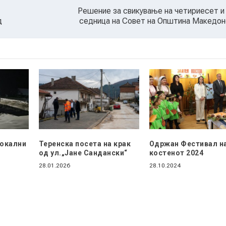
Решение за свикување на четириесет 
д
седница на Совет на Општина Македон
локални
Теренска посета на крак
Одржан Фестивал н
од ул.„Јане Сандански“
костенот 2024
28.01.2026
28.10.2024