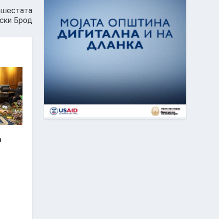
и шестата
ски Брод
а