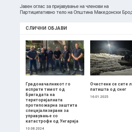
Јавен оглас за пријавување на членови на
Партиципативно тело на Општина Македонски Бро
СЛИЧНИ ОБЈАВИ
Градоначалникот го
Очистени се сите 
испрати тимот од
патишта од снег
Бригадата на
16.01.2025
територијалната
протипожарна заштита
специјализирани за
управување со
катастрофи од Унгарија
10.08.2024