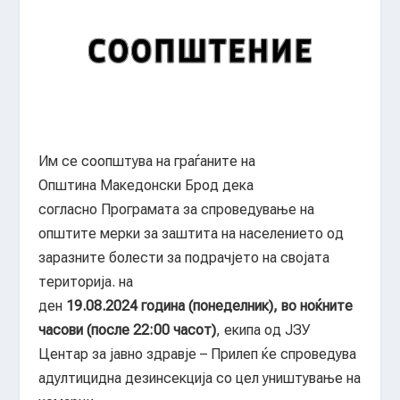
Им се соопштува на граѓаните на
Општина
Македонски Брод
дека
согласно
Програмата за спроведување на
општите мерки за заштита на населението од
заразните болести за подрачјето на својата
територија.
на
ден
1
9
.0
8
.202
4
година
(
понеделник
),
во ноќните
часови (после 22:00 часот)
,
екипа
од ЈЗУ
Центар за јавно здравје – Прилеп
ќе спроведува
адултицидна дезинсекција со цел уништување на