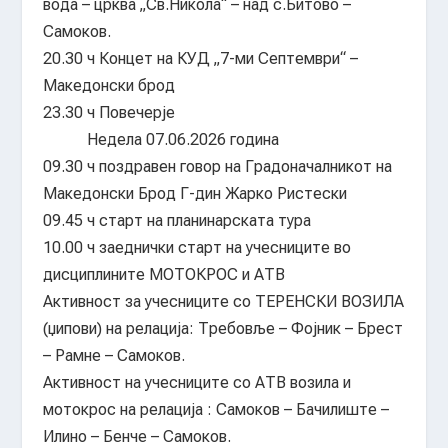
вода – црква „Св.Никола“ – над с.Битово –
Самоков.
20.30 ч Концет на КУД „7-ми Септември“ –
Македонски брод
23.30 ч Повечерје
Недела 07.06.2026 година
09.30 ч поздравен говор на Градоначалникот на
Македонски Брод Г-дин Жарко Ристески
09.45 ч старт на планинарската тура
10.00 ч заеднички старт на учесниците во
дисциплините МОТОКРОС и АТВ
Активност за учесниците со ТЕРЕНСКИ ВОЗИЛА
(џипови) на релација: Требовље – Фојник – Брест
– Рамне – Самоков.
Активност на учесниците со АТВ возила и
мотокрос на релација : Самоков – Бачилиште –
Илино – Бенче – Самоков.