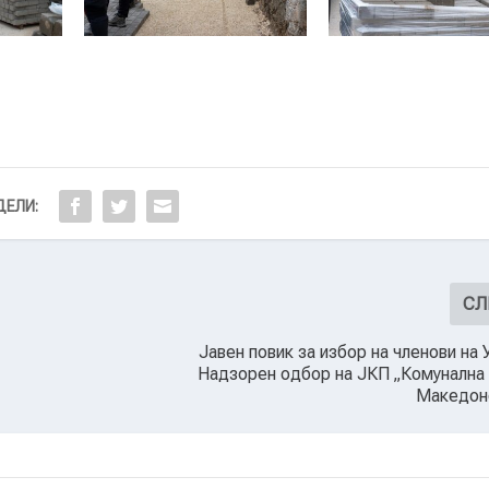
SKI –
UL.JANE SANDANSKI –
UL.JANE SANDAN
BR.3
BR.4
ЕЛИ:
СЛ
Јавен повик за избор на членови на 
Надзорен одбор на ЈКП „Комунална 
Македон