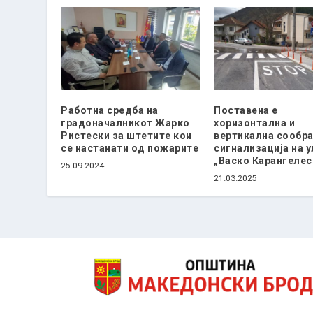
Работна средба на
Поставена е
градоначалникот Жарко
хоризонтална и
Ристески за штетите кои
вертикална сообра
се настанати од пожарите
сигнализација на 
„Васко Карангелес
25.09.2024
21.03.2025