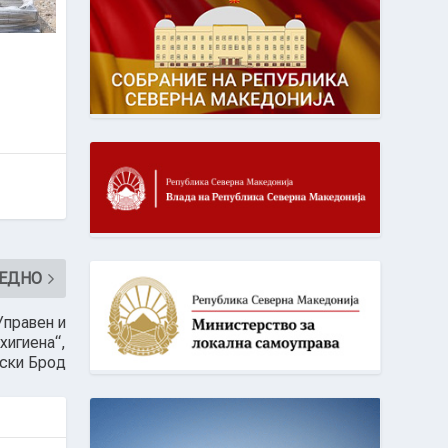
SKI –
ЕДНО
Управен и
хигиена“,
ски Брод