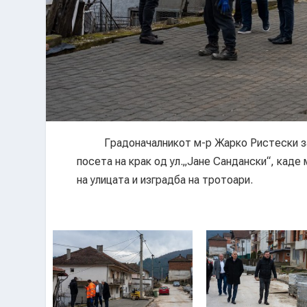
Градоначалникот м-р Жарко Ристески заед
посета на крак од ул.„Јане Сандански“, каде
на улицата и изградба на тротоари.