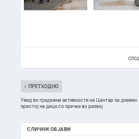
UL.JANE SANDANSKI –
UL.JANE SANDAN
BR.1
BR.2
СПОД
ПРЕТХОДНО
Увид во градежни активности на Центар за дневен
престој на деца со пречки во развој
СЛИЧНИ ОБЈАВИ