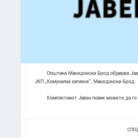
Општина Македонски Брод објавува Јавен п
ЈКП „Комунална хигиена“, Македонски Брод.
Комплетниот Јавен повик можете да го п
СПОД