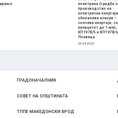
нирање
електрана (градби з
производство на
електрична енергија
обновливи извори –
сончева енергија, с
капацитет до 1 мw),
КП1978/5 и КП1978/6
Локвица
25.04.2025
ГРАДОНАЧАЛНИК
СОВЕТ НА ОПШТИНАТА
а
ТППЕ МАКЕДОНСКИ БРОД