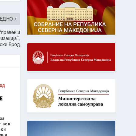
ЕДНО
Управен и
изација“,
ски Брод
за
т вон
чки
чна