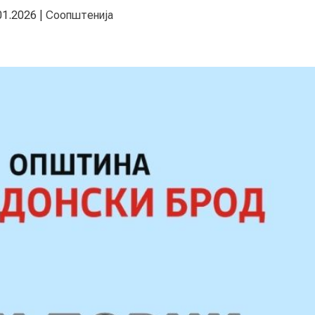
01.2026
|
Соопштенија