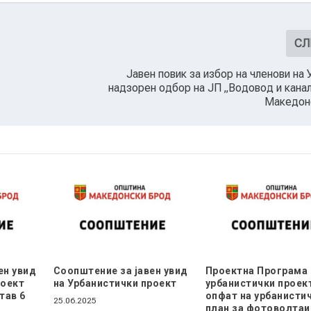
СЛ
Јавен повик за избор на членови на 
надзорен одбор на ЈП „Водовод и канал
Македон
ен увид
Соопштение за јавен увид
Проектна Програма 
роект
на Урбанистички проект
урбанистички проек
тав 6
опфат на урбанисти
25.06.2025
план за фотоволтаи