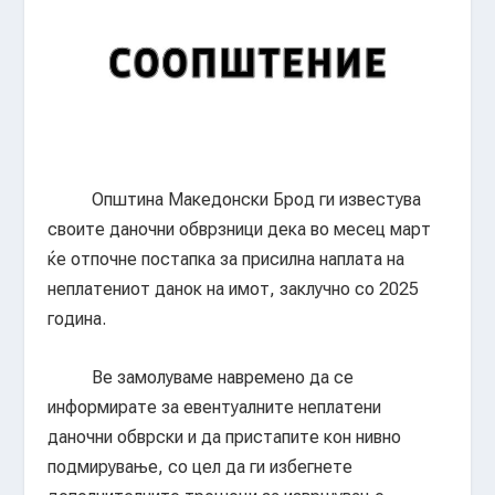
Општина Македонски Брод ги известува
своите даночни обврзници дека во месец март
ќе отпочне постапка за присилна наплата на
неплатениот данок на имот, заклучно со 2025
година.
Ве замолуваме навремено да се
информирате за евентуалните неплатени
даночни обврски и да пристапите кон нивно
подмирување, со цел да ги избегнете