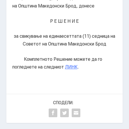
на Општина Македонски Брод, донесе
Р Е Ш Е Н И Е
за свикување на единаесеттата (11) седница на
Советот на Општина Македонски Брод
Комплетното Решение можете да го
погледнете на следниот
ЛИНК
.
СПОДЕЛИ: