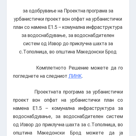
за одобрување на Проектна програма за
урбанистички проект вон опфат на урбанистички
план со намена Е1.5 – комунална инфраструктура
за водоснабдување, за водоснабдителен
систем од Извор до приклучна шахта за
с.Тополница, во општина Македонски Брод
Комплетното Решение можете да го
погледнете на следниот
ЛИНК
.
Проектната програма за урбанистички
проект вон опфат на урбанистички план со
намена Е1.5 – комунална инфраструктура за
водоснабдување, за водоснабдителен систем
од Извор до приклучна шахта за с.Тополница, во
општина Македонски Брод можете да ја