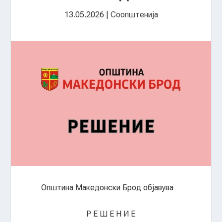
13.05.2026
|
Соопштенија
Општина Македонски Брод објавува
Р Е Ш Е Н И Е