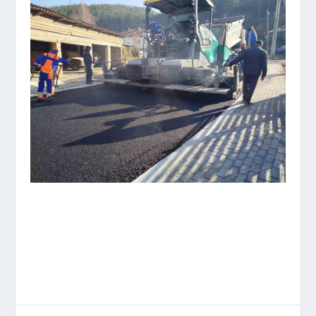
UL.VASKO KARANGELESKI I
UL.ILINDENSKA – 4