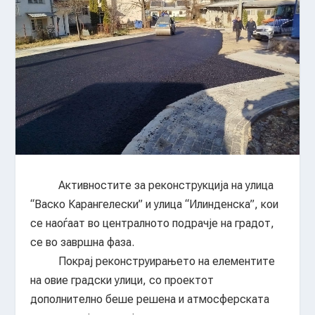
Активностите за реконструкција на улица
“Васко Карангелески” и улица “Илинденска”, кои
се наоѓаат во централното подрачје на градот,
се во завршна фаза.
Покрај реконструирањето на елементите
на овие градски улици, со проектот
дополнително беше решена и атмосферската